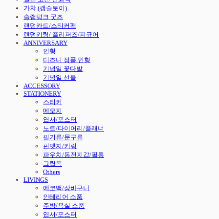
가챠 (캡슐토이)
슬램덩크 굿즈
랜덤카드/스티커팩
랜덤키링/ 플리퍼즈/피규어
ANNIVERSARY
인형
디즈니 정품 인형
기념일 꽃다발
기념일 선물
ACCESSORY
STATIONERY
스티커
메모지
엽서/포스터
노트/다이어리/플래너
필기류/문구류
핀뱃지/키링
파우치/동전지갑/필통
그립톡
Others
LIVINGS
에코백/장바구니
인테리어 소품
주방/욕실 소품
엽서/포스터