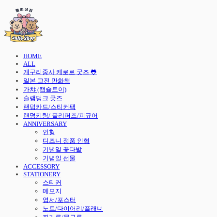
HOME
ALL
개구리중사 케로로 굿즈 🐸
일본 고전 만화책
가챠 (캡슐토이)
슬램덩크 굿즈
랜덤카드/스티커팩
랜덤키링/ 플리퍼즈/피규어
ANNIVERSARY
인형
디즈니 정품 인형
기념일 꽃다발
기념일 선물
ACCESSORY
STATIONERY
스티커
메모지
엽서/포스터
노트/다이어리/플래너