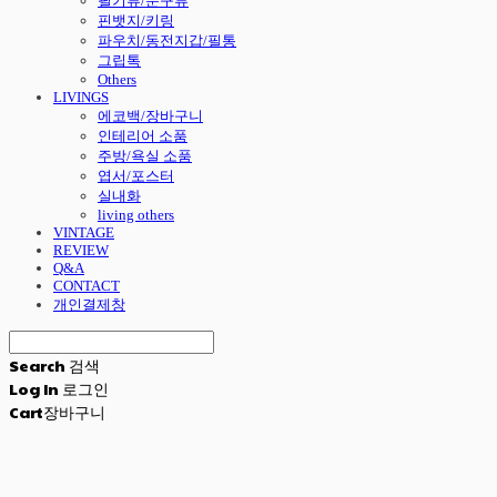
필기류/문구류
핀뱃지/키링
파우치/동전지갑/필통
그립톡
Others
LIVINGS
에코백/장바구니
인테리어 소품
주방/욕실 소품
엽서/포스터
실내화
living others
VINTAGE
REVIEW
Q&A
CONTACT
개인결제창
Search
검색
Log In
로그인
Cart
장바구니