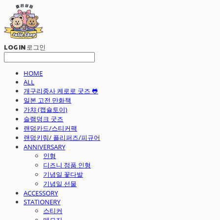
LOG IN
로그인
HOME
ALL
개구리중사 케로로 굿즈 🐸
일본 고전 만화책
가챠 (캡슐토이)
슬램덩크 굿즈
랜덤카드/스티커팩
랜덤키링/ 플리퍼즈/피규어
ANNIVERSARY
인형
디즈니 정품 인형
기념일 꽃다발
기념일 선물
ACCESSORY
STATIONERY
스티커
메모지