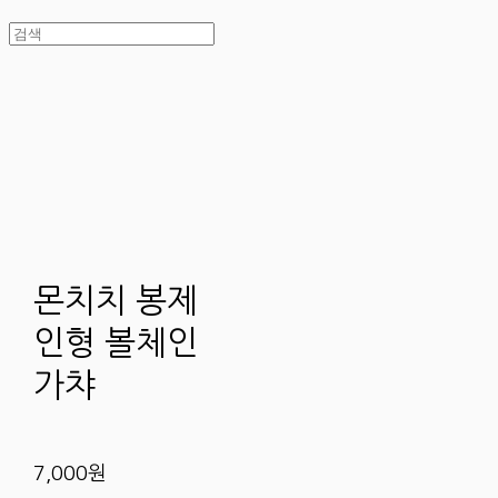
몬치치 봉제
인형 볼체인
가챠
7,000원