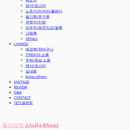
엽서/포스터
노트/다이어리/플래너
필기류/문구류
핀뱃지/키링
파우치/동전지갑/필통
그립톡
Others
LIVINGS
에코백/장바구니
인테리어 소품
주방/욕실 소품
엽서/포스터
실내화
living others
VINTAGE
REVIEW
Q&A
CONTACT
개인결제창
쥴리상점 (JulieShop)