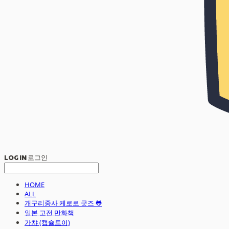
LOG IN
로그인
HOME
ALL
개구리중사 케로로 굿즈 🐸
일본 고전 만화책
가챠 (캡슐토이)