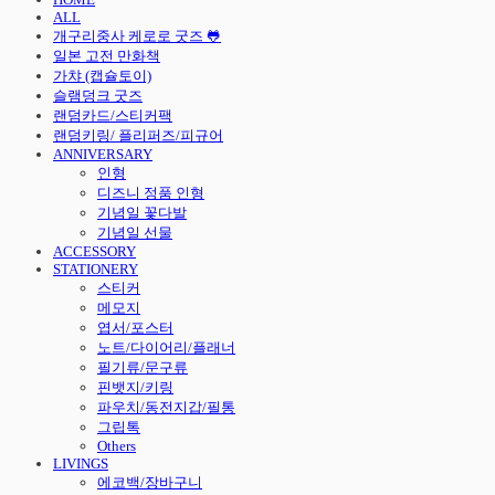
ALL
개구리중사 케로로 굿즈 🐸
일본 고전 만화책
가챠 (캡슐토이)
슬램덩크 굿즈
랜덤카드/스티커팩
랜덤키링/ 플리퍼즈/피규어
ANNIVERSARY
인형
디즈니 정품 인형
기념일 꽃다발
기념일 선물
ACCESSORY
STATIONERY
스티커
메모지
엽서/포스터
노트/다이어리/플래너
필기류/문구류
핀뱃지/키링
파우치/동전지갑/필통
그립톡
Others
LIVINGS
에코백/장바구니