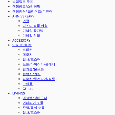
슬램덩크 굿즈
랜덤카드/스티커팩
랜덤키링/ 플리퍼즈/피규어
ANNIVERSARY
인형
디즈니 정품 인형
기념일 꽃다발
기념일 선물
ACCESSORY
STATIONERY
스티커
메모지
엽서/포스터
노트/다이어리/플래너
필기류/문구류
핀뱃지/키링
파우치/동전지갑/필통
그립톡
Others
LIVINGS
에코백/장바구니
인테리어 소품
주방/욕실 소품
엽서/포스터