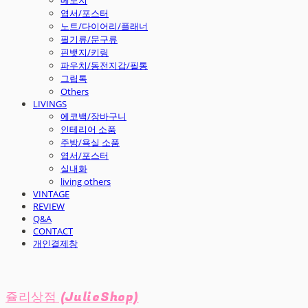
엽서/포스터
노트/다이어리/플래너
필기류/문구류
핀뱃지/키링
파우치/동전지갑/필통
그립톡
Others
LIVINGS
에코백/장바구니
인테리어 소품
주방/욕실 소품
엽서/포스터
실내화
living others
VINTAGE
REVIEW
Q&A
CONTACT
개인결제창
쥴리상점 (JulieShop)