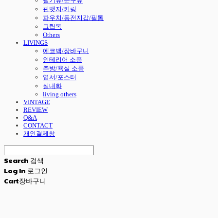
필기류/문구류
핀뱃지/키링
파우치/동전지갑/필통
그립톡
Others
LIVINGS
에코백/장바구니
인테리어 소품
주방/욕실 소품
엽서/포스터
실내화
living others
VINTAGE
REVIEW
Q&A
CONTACT
개인결제창
Search
검색
Log In
로그인
Cart
장바구니