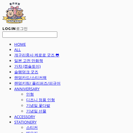
LOG IN
로그인
HOME
ALL
개구리중사 케로로 굿즈 🐸
일본 고전 만화책
가챠 (캡슐토이)
슬램덩크 굿즈
랜덤카드/스티커팩
랜덤키링/ 플리퍼즈/피규어
ANNIVERSARY
인형
디즈니 정품 인형
기념일 꽃다발
기념일 선물
ACCESSORY
STATIONERY
스티커
메모지