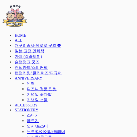
HOME
ALL
개구리중사 케로로 굿즈 🐸
일본 고전 만화책
가챠 (캡슐토이)
슬램덩크 굿즈
랜덤카드/스티커팩
랜덤키링/ 플리퍼즈/피규어
ANNIVERSARY
인형
디즈니 정품 인형
기념일 꽃다발
기념일 선물
ACCESSORY
STATIONERY
스티커
메모지
엽서/포스터
노트/다이어리/플래너