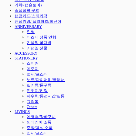
가챠 (캡슐토이)
슬램덩크 굿즈
랜덤카드/스티커팩
랜덤키링/ 플리퍼즈/피규어
ANNIVERSARY
인형
디즈니 정품 인형
기념일 꽃다발
기념일 선물
ACCESSORY
STATIONERY
스티커
메모지
엽서/포스터
노트/다이어리/플래너
필기류/문구류
핀뱃지/키링
파우치/동전지갑/필통
그립톡
Others
LIVINGS
에코백/장바구니
인테리어 소품
주방/욕실 소품
엽서/포스터