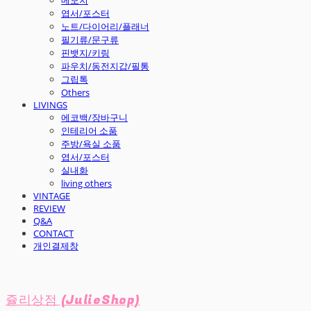
엽서/포스터
노트/다이어리/플래너
필기류/문구류
핀뱃지/키링
파우치/동전지갑/필통
그립톡
Others
LIVINGS
에코백/장바구니
인테리어 소품
주방/욕실 소품
엽서/포스터
실내화
living others
VINTAGE
REVIEW
Q&A
CONTACT
개인결제창
쥴리상점 (JulieShop)