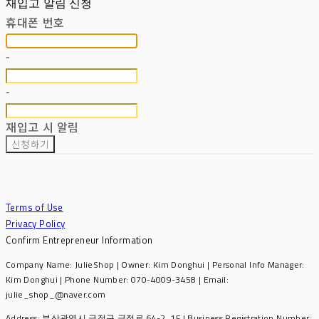
재입고 알림 신청
휴대폰 번호
-
-
재입고 시 알림
신청하기
Terms of Use
Privacy Policy
Confirm Entrepreneur Information
Company Name: JulieShop | Owner: Kim Donghui | Personal Info Manager:
Kim Donghui | Phone Number: 070-4009-3458 | Email:
julie_shop_@naver.com
Address: 부산광역시 금정구 금정로 64-2, 1F | Business Registration Number: