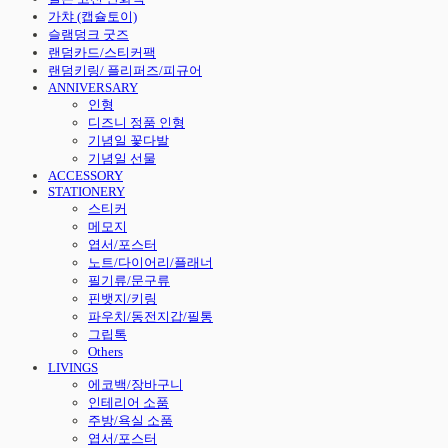
가챠 (캡슐토이)
슬램덩크 굿즈
랜덤카드/스티커팩
랜덤키링/ 플리퍼즈/피규어
ANNIVERSARY
인형
디즈니 정품 인형
기념일 꽃다발
기념일 선물
ACCESSORY
STATIONERY
스티커
메모지
엽서/포스터
노트/다이어리/플래너
필기류/문구류
핀뱃지/키링
파우치/동전지갑/필통
그립톡
Others
LIVINGS
에코백/장바구니
인테리어 소품
주방/욕실 소품
엽서/포스터