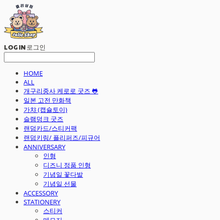
LOG IN
로그인
HOME
ALL
개구리중사 케로로 굿즈 🐸
일본 고전 만화책
가챠 (캡슐토이)
슬램덩크 굿즈
랜덤카드/스티커팩
랜덤키링/ 플리퍼즈/피규어
ANNIVERSARY
인형
디즈니 정품 인형
기념일 꽃다발
기념일 선물
ACCESSORY
STATIONERY
스티커
메모지