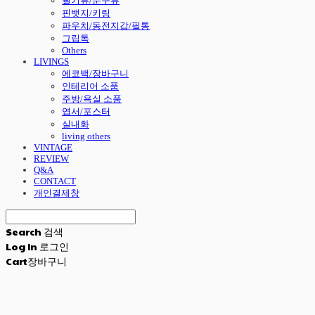
필기류/문구류
핀뱃지/키링
파우치/동전지갑/필통
그립톡
Others
LIVINGS
에코백/장바구니
인테리어 소품
주방/욕실 소품
엽서/포스터
실내화
living others
VINTAGE
REVIEW
Q&A
CONTACT
개인결제창
Search
검색
Log In
로그인
Cart
장바구니