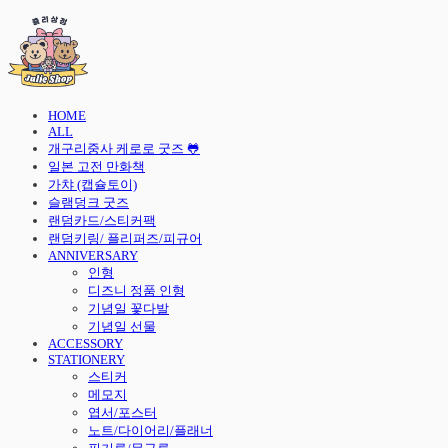
HOME
ALL
개구리중사 케로로 굿즈 🐸
일본 고전 만화책
가챠 (캡슐토이)
슬램덩크 굿즈
랜덤카드/스티커팩
랜덤키링/ 플리퍼즈/피규어
ANNIVERSARY
인형
디즈니 정품 인형
기념일 꽃다발
기념일 선물
ACCESSORY
STATIONERY
스티커
메모지
엽서/포스터
노트/다이어리/플래너