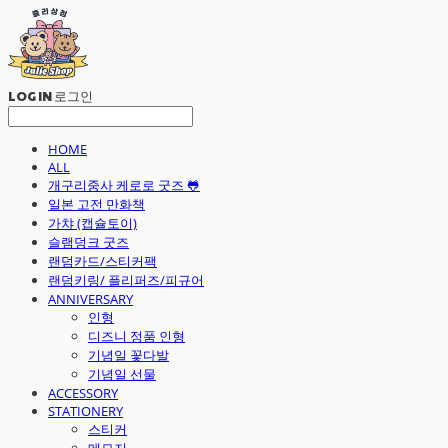
LOG IN
로그인
HOME
ALL
개구리중사 케로로 굿즈 🐸
일본 고전 만화책
가챠 (캡슐토이)
슬램덩크 굿즈
랜덤카드/스티커팩
랜덤키링/ 플리퍼즈/피규어
ANNIVERSARY
인형
디즈니 정품 인형
기념일 꽃다발
기념일 선물
ACCESSORY
STATIONERY
스티커
메모지