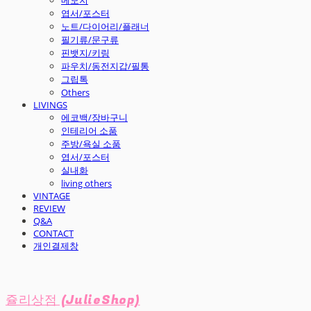
엽서/포스터
노트/다이어리/플래너
필기류/문구류
핀뱃지/키링
파우치/동전지갑/필통
그립톡
Others
LIVINGS
에코백/장바구니
인테리어 소품
주방/욕실 소품
엽서/포스터
실내화
living others
VINTAGE
REVIEW
Q&A
CONTACT
개인결제창
쥴리상점 (JulieShop)