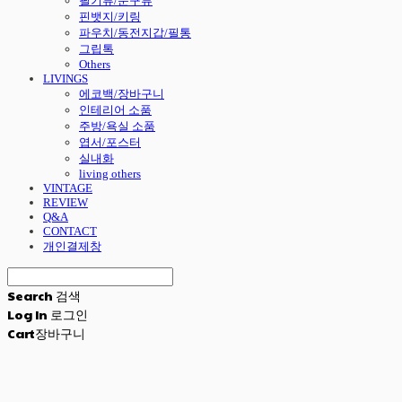
필기류/문구류
핀뱃지/키링
파우치/동전지갑/필통
그립톡
Others
LIVINGS
에코백/장바구니
인테리어 소품
주방/욕실 소품
엽서/포스터
실내화
living others
VINTAGE
REVIEW
Q&A
CONTACT
개인결제창
Search
검색
Log In
로그인
Cart
장바구니