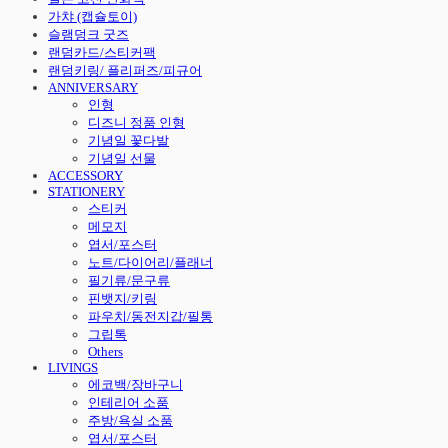
가챠 (캡슐토이)
슬램덩크 굿즈
랜덤카드/스티커팩
랜덤키링/ 플리퍼즈/피규어
ANNIVERSARY
인형
디즈니 정품 인형
기념일 꽃다발
기념일 선물
ACCESSORY
STATIONERY
스티커
메모지
엽서/포스터
노트/다이어리/플래너
필기류/문구류
핀뱃지/키링
파우치/동전지갑/필통
그립톡
Others
LIVINGS
에코백/장바구니
인테리어 소품
주방/욕실 소품
엽서/포스터