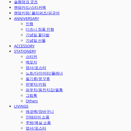
슬램덩크 굿즈
랜덤카드/스티커팩
랜덤키링/ 플리퍼즈/피규어
ANNIVERSARY
인형
디즈니 정품 인형
기념일 꽃다발
기념일 선물
ACCESSORY
STATIONERY
스티커
메모지
엽서/포스터
노트/다이어리/플래너
필기류/문구류
핀뱃지/키링
파우치/동전지갑/필통
그립톡
Others
LIVINGS
에코백/장바구니
인테리어 소품
주방/욕실 소품
엽서/포스터