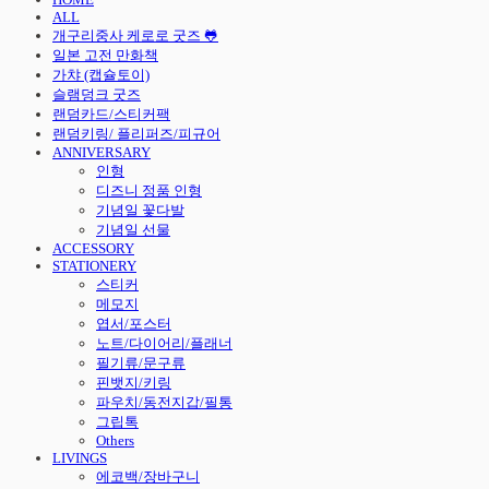
ALL
개구리중사 케로로 굿즈 🐸
일본 고전 만화책
가챠 (캡슐토이)
슬램덩크 굿즈
랜덤카드/스티커팩
랜덤키링/ 플리퍼즈/피규어
ANNIVERSARY
인형
디즈니 정품 인형
기념일 꽃다발
기념일 선물
ACCESSORY
STATIONERY
스티커
메모지
엽서/포스터
노트/다이어리/플래너
필기류/문구류
핀뱃지/키링
파우치/동전지갑/필통
그립톡
Others
LIVINGS
에코백/장바구니