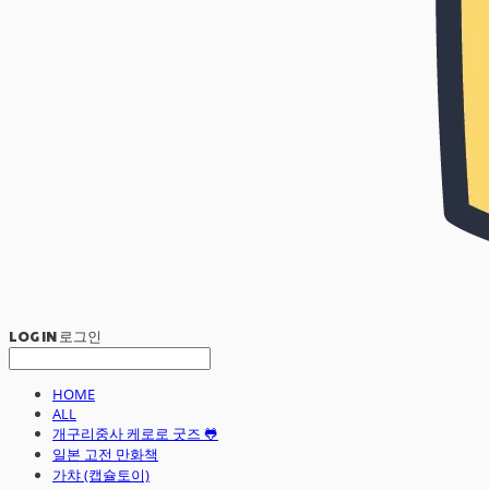
LOG IN
로그인
HOME
ALL
개구리중사 케로로 굿즈 🐸
일본 고전 만화책
가챠 (캡슐토이)