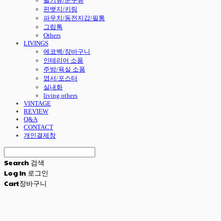
필기류/문구류
핀뱃지/키링
파우치/동전지갑/필통
그립톡
Others
LIVINGS
에코백/장바구니
인테리어 소품
주방/욕실 소품
엽서/포스터
실내화
living others
VINTAGE
REVIEW
Q&A
CONTACT
개인결제창
Search
검색
Log In
로그인
Cart
장바구니