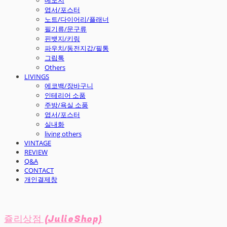
엽서/포스터
노트/다이어리/플래너
필기류/문구류
핀뱃지/키링
파우치/동전지갑/필통
그립톡
Others
LIVINGS
에코백/장바구니
인테리어 소품
주방/욕실 소품
엽서/포스터
실내화
living others
VINTAGE
REVIEW
Q&A
CONTACT
개인결제창
쥴리상점 (JulieShop)