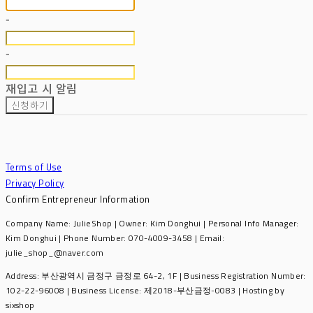
-
-
재입고 시 알림
신청하기
Terms of Use
Privacy Policy
Confirm Entrepreneur Information
Company Name: JulieShop | Owner: Kim Donghui | Personal Info Manager:
Kim Donghui | Phone Number: 070-4009-3458 | Email:
julie_shop_@naver.com
Address: 부산광역시 금정구 금정로 64-2, 1F | Business Registration Number:
102-22-96008
| Business License:
제2018-부산금정-0083
| Hosting by
sixshop