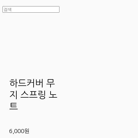
하드커버 무
지 스프링 노
트
6,000원