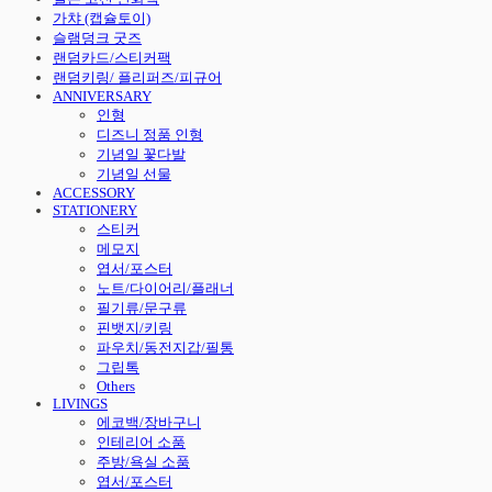
가챠 (캡슐토이)
슬램덩크 굿즈
랜덤카드/스티커팩
랜덤키링/ 플리퍼즈/피규어
ANNIVERSARY
인형
디즈니 정품 인형
기념일 꽃다발
기념일 선물
ACCESSORY
STATIONERY
스티커
메모지
엽서/포스터
노트/다이어리/플래너
필기류/문구류
핀뱃지/키링
파우치/동전지갑/필통
그립톡
Others
LIVINGS
에코백/장바구니
인테리어 소품
주방/욕실 소품
엽서/포스터