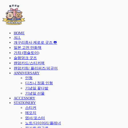
HOME
ALL
개구리중사 케로로 굿즈 🐸
일본 고전 만화책
가챠 (캡슐토이)
슬램덩크 굿즈
랜덤카드/스티커팩
랜덤키링/ 플리퍼즈/피규어
ANNIVERSARY
인형
디즈니 정품 인형
기념일 꽃다발
기념일 선물
ACCESSORY
STATIONERY
스티커
메모지
엽서/포스터
노트/다이어리/플래너