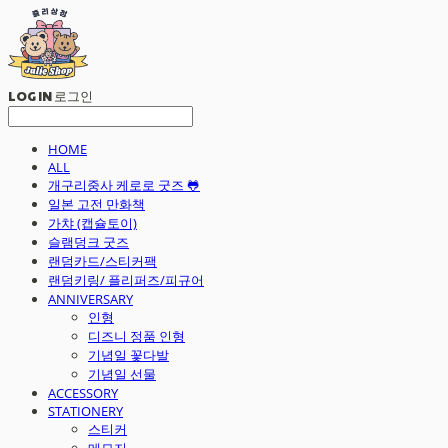
LOG IN
로그인
HOME
ALL
개구리중사 케로로 굿즈 🐸
일본 고전 만화책
가챠 (캡슐토이)
슬램덩크 굿즈
랜덤카드/스티커팩
랜덤키링/ 플리퍼즈/피규어
ANNIVERSARY
인형
디즈니 정품 인형
기념일 꽃다발
기념일 선물
ACCESSORY
STATIONERY
스티커
메모지