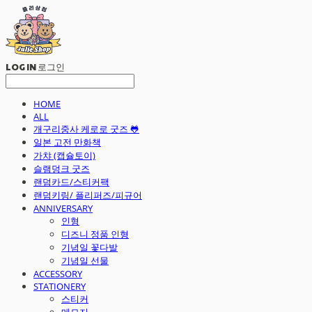
LOG IN
로그인
HOME
ALL
개구리중사 케로로 굿즈 🐸
일본 고전 만화책
가챠 (캡슐토이)
슬램덩크 굿즈
랜덤카드/스티커팩
랜덤키링/ 플리퍼즈/피규어
ANNIVERSARY
인형
디즈니 정품 인형
기념일 꽃다발
기념일 선물
ACCESSORY
STATIONERY
스티커
메모지