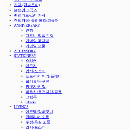
가챠 (캡슐토이)
슬램덩크 굿즈
랜덤카드/스티커팩
랜덤키링/ 플리퍼즈/피규어
ANNIVERSARY
인형
디즈니 정품 인형
기념일 꽃다발
기념일 선물
ACCESSORY
STATIONERY
스티커
메모지
엽서/포스터
노트/다이어리/플래너
필기류/문구류
핀뱃지/키링
파우치/동전지갑/필통
그립톡
Others
LIVINGS
에코백/장바구니
인테리어 소품
주방/욕실 소품
엽서/포스터