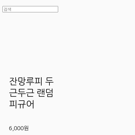
잔망루피 두
근두근 랜덤
피규어
6,000원