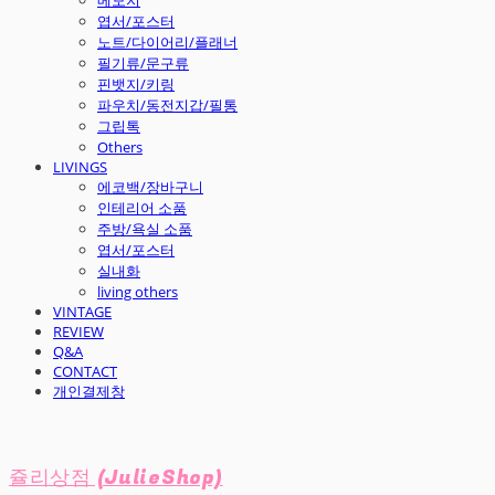
엽서/포스터
노트/다이어리/플래너
필기류/문구류
핀뱃지/키링
파우치/동전지갑/필통
그립톡
Others
LIVINGS
에코백/장바구니
인테리어 소품
주방/욕실 소품
엽서/포스터
실내화
living others
VINTAGE
REVIEW
Q&A
CONTACT
개인결제창
쥴리상점 (JulieShop)