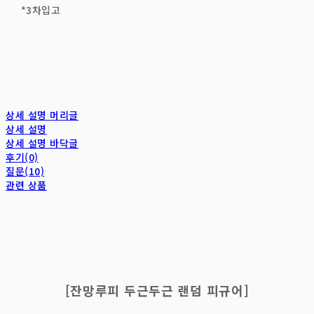
*3차입고
상세 설명 머리글
상세 설명
상세 설명 바닥글
후기(0)
질문(10)
관련 상품
[잔망루피 두근두근 랜덤 피규어]