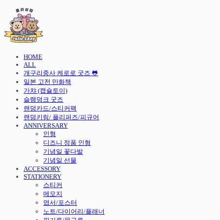
HOME
ALL
개구리중사 케로로 굿즈 🐸
일본 고전 만화책
가챠 (캡슐토이)
슬램덩크 굿즈
랜덤카드/스티커팩
랜덤키링/ 플리퍼즈/피규어
ANNIVERSARY
인형
디즈니 정품 인형
기념일 꽃다발
기념일 선물
ACCESSORY
STATIONERY
스티커
메모지
엽서/포스터
노트/다이어리/플래너