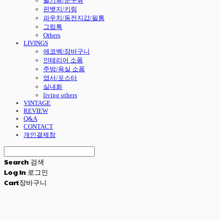
필기류/문구류
핀뱃지/키링
파우치/동전지갑/필통
그립톡
Others
LIVINGS
에코백/장바구니
인테리어 소품
주방/욕실 소품
엽서/포스터
실내화
living others
VINTAGE
REVIEW
Q&A
CONTACT
개인결제창
Search
검색
Log In
로그인
Cart
장바구니