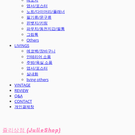
엽서/포스터
노트/다이어리/플래너
필기류/문구류
핀뱃지/키링
파우치/동전지갑/필통
그립톡
Others
LIVINGS
에코백/장바구니
인테리어 소품
주방/욕실 소품
엽서/포스터
실내화
living others
VINTAGE
REVIEW
Q&A
CONTACT
개인결제창
쥴리상점 (JulieShop)