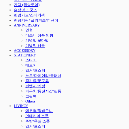
가챠 (캡슐토이)
슬램덩크 굿즈
랜덤카드/스티커팩
랜덤키링/ 플리퍼즈/피규어
ANNIVERSARY
인형
디즈니 정품 인형
기념일 꽃다발
기념일 선물
ACCESSORY
STATIONERY
스티커
메모지
엽서/포스터
노트/다이어리/플래너
필기류/문구류
핀뱃지/키링
파우치/동전지갑/필통
그립톡
Others
LIVINGS
에코백/장바구니
인테리어 소품
주방/욕실 소품
엽서/포스터