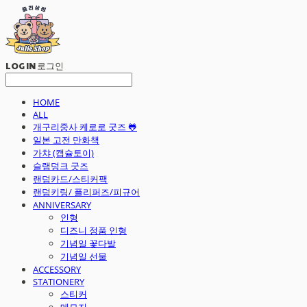
LOG IN
로그인
HOME
ALL
개구리중사 케로로 굿즈 🐸
일본 고전 만화책
가챠 (캡슐토이)
슬램덩크 굿즈
랜덤카드/스티커팩
랜덤키링/ 플리퍼즈/피규어
ANNIVERSARY
인형
디즈니 정품 인형
기념일 꽃다발
기념일 선물
ACCESSORY
STATIONERY
스티커
메모지