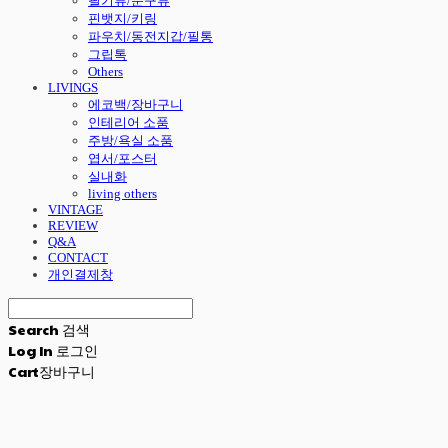
필기류/문구류
핀뱃지/키링
파우치/동전지갑/필통
그립톡
Others
LIVINGS
에코백/장바구니
인테리어 소품
주방/욕실 소품
엽서/포스터
실내화
living others
VINTAGE
REVIEW
Q&A
CONTACT
개인결제창
Search
검색
Log In
로그인
Cart
장바구니