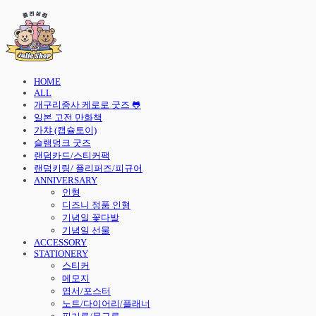
HOME
ALL
개구리중사 케로로 굿즈 🐸
일본 고전 만화책
가챠 (캡슐토이)
슬램덩크 굿즈
랜덤카드/스티커팩
랜덤키링/ 플리퍼즈/피규어
ANNIVERSARY
인형
디즈니 정품 인형
기념일 꽃다발
기념일 선물
ACCESSORY
STATIONERY
스티커
메모지
엽서/포스터
노트/다이어리/플래너