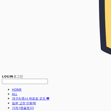
LOG IN
로그인
HOME
ALL
개구리중사 케로로 굿즈 🐸
일본 고전 만화책
가챠 (캡슐토이)