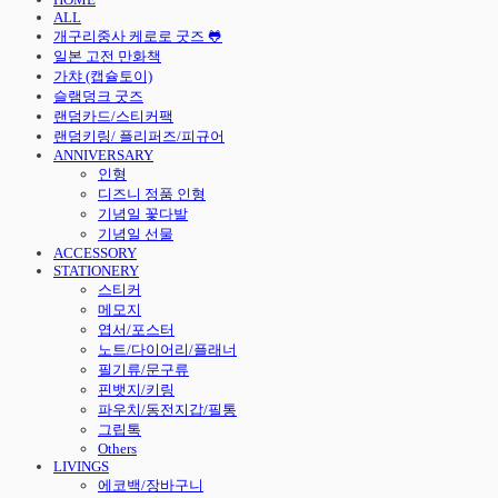
ALL
개구리중사 케로로 굿즈 🐸
일본 고전 만화책
가챠 (캡슐토이)
슬램덩크 굿즈
랜덤카드/스티커팩
랜덤키링/ 플리퍼즈/피규어
ANNIVERSARY
인형
디즈니 정품 인형
기념일 꽃다발
기념일 선물
ACCESSORY
STATIONERY
스티커
메모지
엽서/포스터
노트/다이어리/플래너
필기류/문구류
핀뱃지/키링
파우치/동전지갑/필통
그립톡
Others
LIVINGS
에코백/장바구니