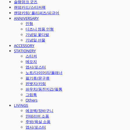
슬램덩크 굿즈
랜덤카드/스티커팩
랜덤키링/ 플리퍼즈/피규어
ANNIVERSARY
인형
디즈니 정품 인형
기념일 꽃다발
기념일 선물
ACCESSORY
STATIONERY
스티커
메모지
엽서/포스터
노트/다이어리/플래너
필기류/문구류
핀뱃지/키링
파우치/동전지갑/필통
그립톡
Others
LIVINGS
에코백/장바구니
인테리어 소품
주방/욕실 소품
엽서/포스터