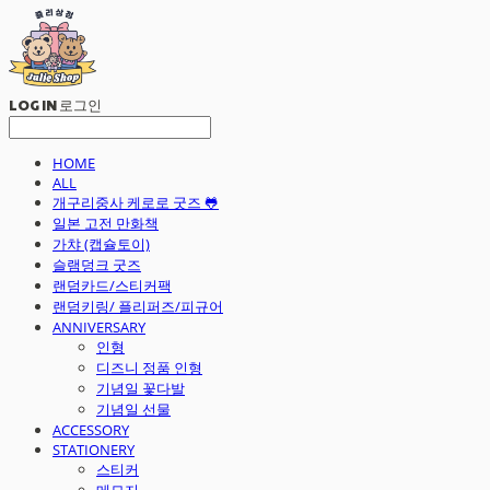
LOG IN
로그인
HOME
ALL
개구리중사 케로로 굿즈 🐸
일본 고전 만화책
가챠 (캡슐토이)
슬램덩크 굿즈
랜덤카드/스티커팩
랜덤키링/ 플리퍼즈/피규어
ANNIVERSARY
인형
디즈니 정품 인형
기념일 꽃다발
기념일 선물
ACCESSORY
STATIONERY
스티커
메모지