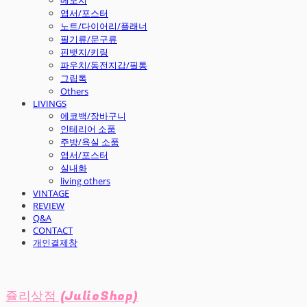
엽서/포스터
노트/다이어리/플래너
필기류/문구류
핀뱃지/키링
파우치/동전지갑/필통
그립톡
Others
LIVINGS
에코백/장바구니
인테리어 소품
주방/욕실 소품
엽서/포스터
실내화
living others
VINTAGE
REVIEW
Q&A
CONTACT
개인결제창
쥴리상점 (JulieShop)