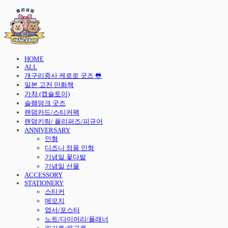
HOME
ALL
개구리중사 케로로 굿즈 🐸
일본 고전 만화책
가챠 (캡슐토이)
슬램덩크 굿즈
랜덤카드/스티커팩
랜덤키링/ 플리퍼즈/피규어
ANNIVERSARY
인형
디즈니 정품 인형
기념일 꽃다발
기념일 선물
ACCESSORY
STATIONERY
스티커
메모지
엽서/포스터
노트/다이어리/플래너