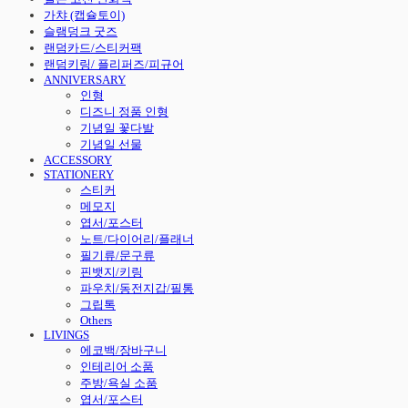
가챠 (캡슐토이)
슬램덩크 굿즈
랜덤카드/스티커팩
랜덤키링/ 플리퍼즈/피규어
ANNIVERSARY
인형
디즈니 정품 인형
기념일 꽃다발
기념일 선물
ACCESSORY
STATIONERY
스티커
메모지
엽서/포스터
노트/다이어리/플래너
필기류/문구류
핀뱃지/키링
파우치/동전지갑/필통
그립톡
Others
LIVINGS
에코백/장바구니
인테리어 소품
주방/욕실 소품
엽서/포스터