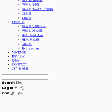
필기류/문구류
핀뱃지/키링
파우치/동전지갑/필통
그립톡
Others
LIVINGS
에코백/장바구니
인테리어 소품
주방/욕실 소품
엽서/포스터
실내화
living others
VINTAGE
REVIEW
Q&A
CONTACT
개인결제창
Search
검색
Log In
로그인
Cart
장바구니