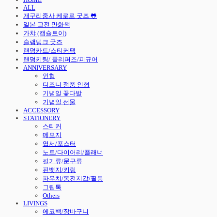
ALL
개구리중사 케로로 굿즈 🐸
일본 고전 만화책
가챠 (캡슐토이)
슬램덩크 굿즈
랜덤카드/스티커팩
랜덤키링/ 플리퍼즈/피규어
ANNIVERSARY
인형
디즈니 정품 인형
기념일 꽃다발
기념일 선물
ACCESSORY
STATIONERY
스티커
메모지
엽서/포스터
노트/다이어리/플래너
필기류/문구류
핀뱃지/키링
파우치/동전지갑/필통
그립톡
Others
LIVINGS
에코백/장바구니