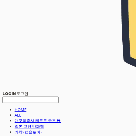
LOG IN
로그인
HOME
ALL
개구리중사 케로로 굿즈 🐸
일본 고전 만화책
가챠 (캡슐토이)