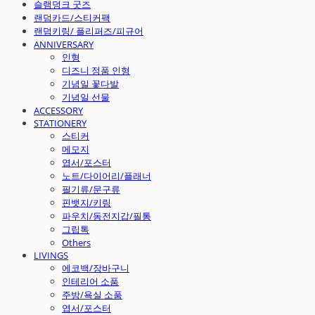
슬램덩크 굿즈
랜덤카드/스티커팩
랜덤키링/ 플리퍼즈/피규어
ANNIVERSARY
인형
디즈니 정품 인형
기념일 꽃다발
기념일 선물
ACCESSORY
STATIONERY
스티커
메모지
엽서/포스터
노트/다이어리/플래너
필기류/문구류
핀뱃지/키링
파우치/동전지갑/필통
그립톡
Others
LIVINGS
에코백/장바구니
인테리어 소품
주방/욕실 소품
엽서/포스터