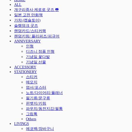
ALL
개구리중사 케로로 굿즈 🐸
일본 고전 만화책
가챠 (캡슐토이)
슬램덩크 굿즈
랜덤카드/스티커팩
랜덤키링/ 플리퍼즈/피규어
ANNIVERSARY
인형
디즈니 정품 인형
기념일 꽃다발
기념일 선물
ACCESSORY
STATIONERY
스티커
메모지
엽서/포스터
노트/다이어리/플래너
필기류/문구류
핀뱃지/키링
파우치/동전지갑/필통
그립톡
Others
LIVINGS
에코백/장바구니