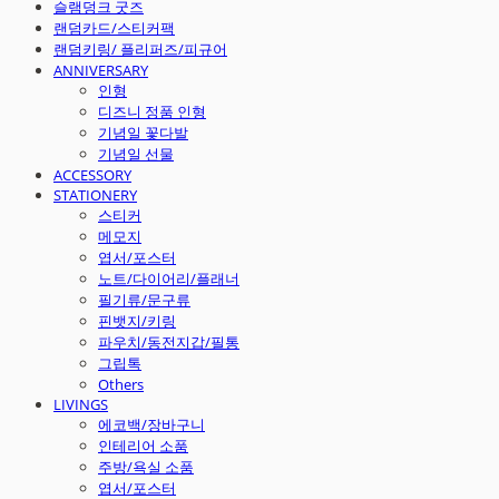
슬램덩크 굿즈
랜덤카드/스티커팩
랜덤키링/ 플리퍼즈/피규어
ANNIVERSARY
인형
디즈니 정품 인형
기념일 꽃다발
기념일 선물
ACCESSORY
STATIONERY
스티커
메모지
엽서/포스터
노트/다이어리/플래너
필기류/문구류
핀뱃지/키링
파우치/동전지갑/필통
그립톡
Others
LIVINGS
에코백/장바구니
인테리어 소품
주방/욕실 소품
엽서/포스터