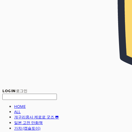
LOG IN
로그인
HOME
ALL
개구리중사 케로로 굿즈 🐸
일본 고전 만화책
가챠 (캡슐토이)