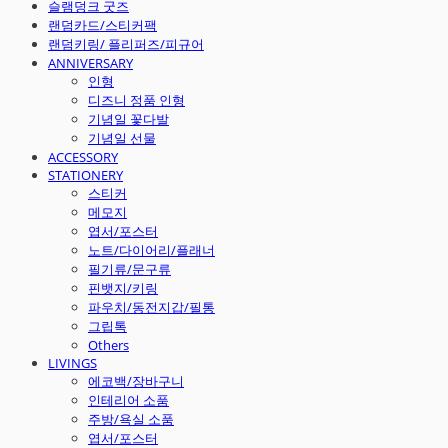
슬램덩크 굿즈
랜덤카드/스티커팩
랜덤키링/ 플리퍼즈/피규어
ANNIVERSARY
인형
디즈니 정품 인형
기념일 꽃다발
기념일 선물
ACCESSORY
STATIONERY
스티커
메모지
엽서/포스터
노트/다이어리/플래너
필기류/문구류
핀뱃지/키링
파우치/동전지갑/필통
그립톡
Others
LIVINGS
에코백/장바구니
인테리어 소품
주방/욕실 소품
엽서/포스터