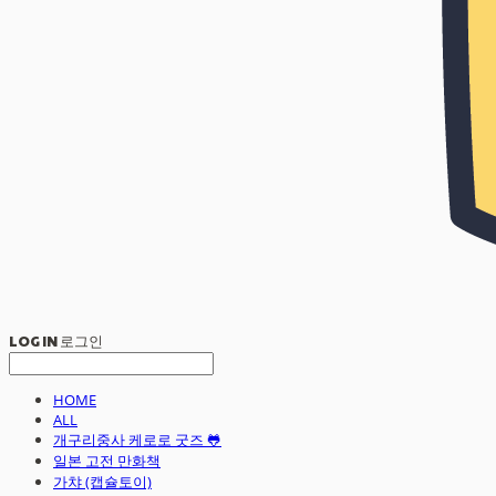
LOG IN
로그인
HOME
ALL
개구리중사 케로로 굿즈 🐸
일본 고전 만화책
가챠 (캡슐토이)