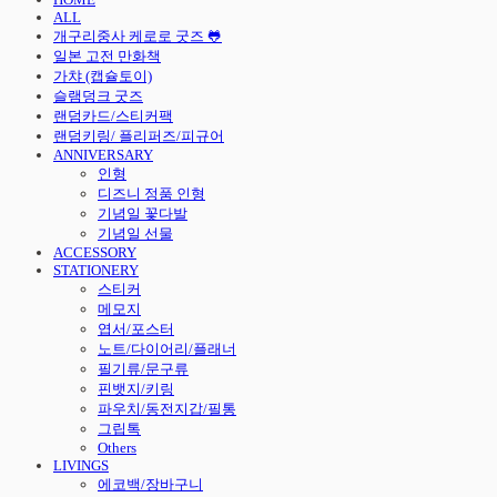
ALL
개구리중사 케로로 굿즈 🐸
일본 고전 만화책
가챠 (캡슐토이)
슬램덩크 굿즈
랜덤카드/스티커팩
랜덤키링/ 플리퍼즈/피규어
ANNIVERSARY
인형
디즈니 정품 인형
기념일 꽃다발
기념일 선물
ACCESSORY
STATIONERY
스티커
메모지
엽서/포스터
노트/다이어리/플래너
필기류/문구류
핀뱃지/키링
파우치/동전지갑/필통
그립톡
Others
LIVINGS
에코백/장바구니