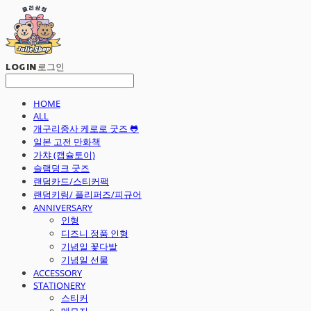
LOG IN
로그인
HOME
ALL
개구리중사 케로로 굿즈 🐸
일본 고전 만화책
가챠 (캡슐토이)
슬램덩크 굿즈
랜덤카드/스티커팩
랜덤키링/ 플리퍼즈/피규어
ANNIVERSARY
인형
디즈니 정품 인형
기념일 꽃다발
기념일 선물
ACCESSORY
STATIONERY
스티커
메모지