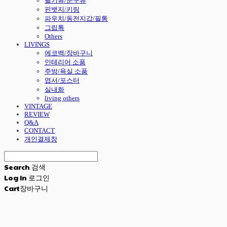
필기류/문구류
핀뱃지/키링
파우치/동전지갑/필통
그립톡
Others
LIVINGS
에코백/장바구니
인테리어 소품
주방/욕실 소품
엽서/포스터
실내화
living others
VINTAGE
REVIEW
Q&A
CONTACT
개인결제창
Search
검색
Log In
로그인
Cart
장바구니