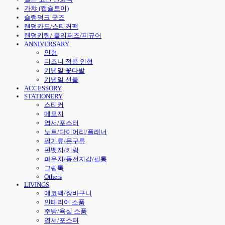
가챠 (캡슐토이)
슬램덩크 굿즈
랜덤카드/스티커팩
랜덤키링/ 플리퍼즈/피규어
ANNIVERSARY
인형
디즈니 정품 인형
기념일 꽃다발
기념일 선물
ACCESSORY
STATIONERY
스티커
메모지
엽서/포스터
노트/다이어리/플래너
필기류/문구류
핀뱃지/키링
파우치/동전지갑/필통
그립톡
Others
LIVINGS
에코백/장바구니
인테리어 소품
주방/욕실 소품
엽서/포스터