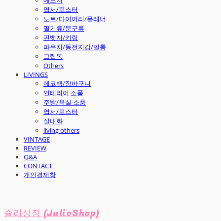
엽서/포스터
노트/다이어리/플래너
필기류/문구류
핀뱃지/키링
파우치/동전지갑/필통
그립톡
Others
LIVINGS
에코백/장바구니
인테리어 소품
주방/욕실 소품
엽서/포스터
실내화
living others
VINTAGE
REVIEW
Q&A
CONTACT
개인결제창
쥴리상점 (JulieShop)