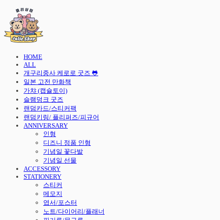
HOME
ALL
개구리중사 케로로 굿즈 🐸
일본 고전 만화책
가챠 (캡슐토이)
슬램덩크 굿즈
랜덤카드/스티커팩
랜덤키링/ 플리퍼즈/피규어
ANNIVERSARY
인형
디즈니 정품 인형
기념일 꽃다발
기념일 선물
ACCESSORY
STATIONERY
스티커
메모지
엽서/포스터
노트/다이어리/플래너