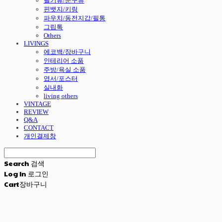
필기류/문구류
핀뱃지/키링
파우치/동전지갑/필통
그립톡
Others
LIVINGS
에코백/장바구니
인테리어 소품
주방/욕실 소품
엽서/포스터
실내화
living others
VINTAGE
REVIEW
Q&A
CONTACT
개인결제창
Search
검색
Log In
로그인
Cart
장바구니