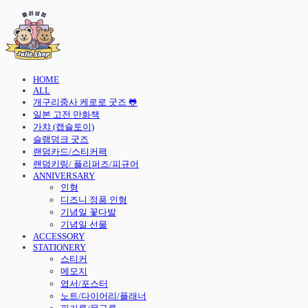
HOME
ALL
개구리중사 케로로 굿즈 🐸
일본 고전 만화책
가챠 (캡슐토이)
슬램덩크 굿즈
랜덤카드/스티커팩
랜덤키링/ 플리퍼즈/피규어
ANNIVERSARY
인형
디즈니 정품 인형
기념일 꽃다발
기념일 선물
ACCESSORY
STATIONERY
스티커
메모지
엽서/포스터
노트/다이어리/플래너