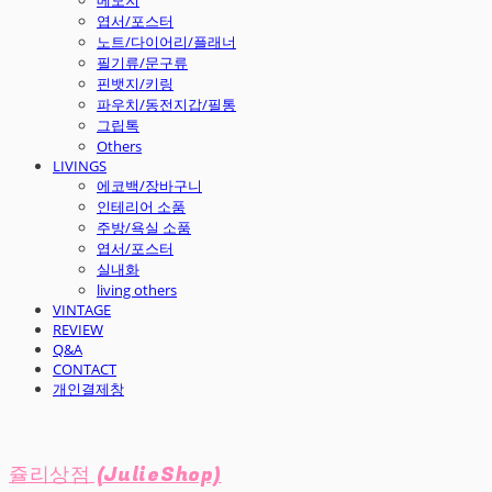
엽서/포스터
노트/다이어리/플래너
필기류/문구류
핀뱃지/키링
파우치/동전지갑/필통
그립톡
Others
LIVINGS
에코백/장바구니
인테리어 소품
주방/욕실 소품
엽서/포스터
실내화
living others
VINTAGE
REVIEW
Q&A
CONTACT
개인결제창
쥴리상점 (JulieShop)