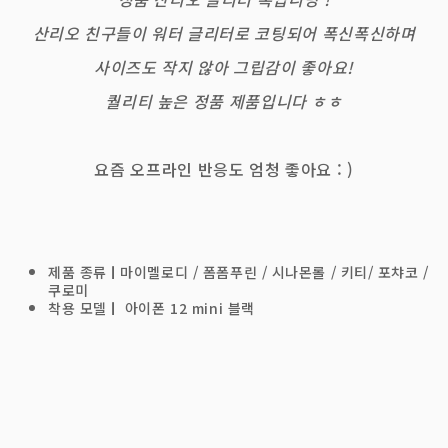
산리오 친구들이 워터 글리터로 코팅되어 폭신폭신하며
사이즈도 작지 않아 그립감이 좋아요!
퀄리티 높은 정품 제품입니다 ㅎㅎ
요즘 오프라인 반응도 엄청 좋아요 : )
제품 종류
ㅣ
마이멜로디 / 폼폼푸린 / 시나몬롤 / 키티/ 포챠코 /
쿠로미
착용 모델
ㅣ
아이폰 12 mini 블랙