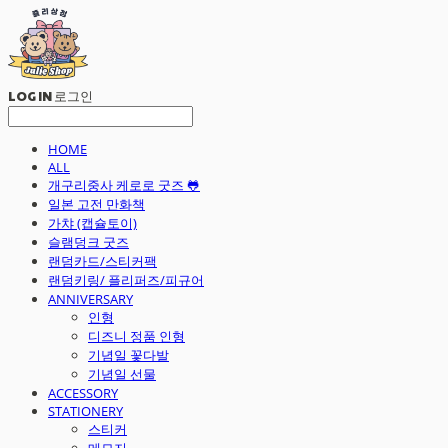
LOG IN
로그인
HOME
ALL
개구리중사 케로로 굿즈 🐸
일본 고전 만화책
가챠 (캡슐토이)
슬램덩크 굿즈
랜덤카드/스티커팩
랜덤키링/ 플리퍼즈/피규어
ANNIVERSARY
인형
디즈니 정품 인형
기념일 꽃다발
기념일 선물
ACCESSORY
STATIONERY
스티커
메모지