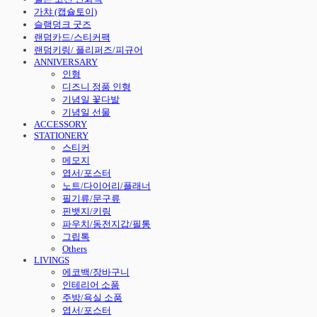
가챠 (캡슐토이)
슬램덩크 굿즈
랜덤카드/스티커팩
랜덤키링/ 플리퍼즈/피규어
ANNIVERSARY
인형
디즈니 정품 인형
기념일 꽃다발
기념일 선물
ACCESSORY
STATIONERY
스티커
메모지
엽서/포스터
노트/다이어리/플래너
필기류/문구류
핀뱃지/키링
파우치/동전지갑/필통
그립톡
Others
LIVINGS
에코백/장바구니
인테리어 소품
주방/욕실 소품
엽서/포스터