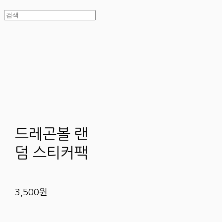
드레곤볼 랜
덤 스티커팩
3,500원