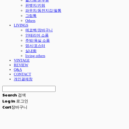
필기류/문구류
핀뱃지/키링
파우치/동전지갑/필통
그립톡
Others
LIVINGS
에코백/장바구니
인테리어 소품
주방/욕실 소품
엽서/포스터
실내화
living others
VINTAGE
REVIEW
Q&A
CONTACT
개인결제창
Search
검색
Log In
로그인
Cart
장바구니