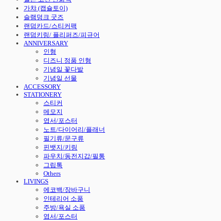
가챠 (캡슐토이)
슬램덩크 굿즈
랜덤카드/스티커팩
랜덤키링/ 플리퍼즈/피규어
ANNIVERSARY
인형
디즈니 정품 인형
기념일 꽃다발
기념일 선물
ACCESSORY
STATIONERY
스티커
메모지
엽서/포스터
노트/다이어리/플래너
필기류/문구류
핀뱃지/키링
파우치/동전지갑/필통
그립톡
Others
LIVINGS
에코백/장바구니
인테리어 소품
주방/욕실 소품
엽서/포스터