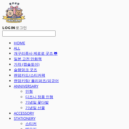
LOG IN
로그인
HOME
ALL
개구리중사 케로로 굿즈 🐸
일본 고전 만화책
가챠 (캡슐토이)
슬램덩크 굿즈
랜덤카드/스티커팩
랜덤키링/ 플리퍼즈/피규어
ANNIVERSARY
인형
디즈니 정품 인형
기념일 꽃다발
기념일 선물
ACCESSORY
STATIONERY
스티커
메모지