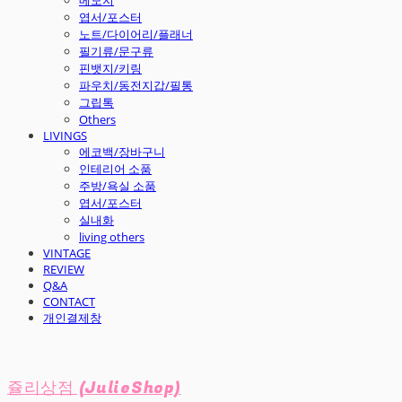
엽서/포스터
노트/다이어리/플래너
필기류/문구류
핀뱃지/키링
파우치/동전지갑/필통
그립톡
Others
LIVINGS
에코백/장바구니
인테리어 소품
주방/욕실 소품
엽서/포스터
실내화
living others
VINTAGE
REVIEW
Q&A
CONTACT
개인결제창
쥴리상점 (JulieShop)