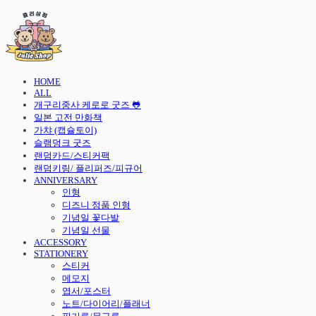
HOME
ALL
개구리중사 케로로 굿즈 🐸
일본 고전 만화책
가챠 (캡슐토이)
슬램덩크 굿즈
랜덤카드/스티커팩
랜덤키링/ 플리퍼즈/피규어
ANNIVERSARY
인형
디즈니 정품 인형
기념일 꽃다발
기념일 선물
ACCESSORY
STATIONERY
스티커
메모지
엽서/포스터
노트/다이어리/플래너