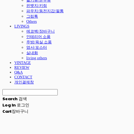
필기류/문구류
핀뱃지/키링
파우치/동전지갑/필통
그립톡
Others
LIVINGS
에코백/장바구니
인테리어 소품
주방/욕실 소품
엽서/포스터
실내화
living others
VINTAGE
REVIEW
Q&A
CONTACT
개인결제창
Search
검색
Log In
로그인
Cart
장바구니