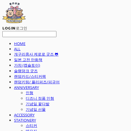
LOG IN
로그인
HOME
ALL
개구리중사 케로로 굿즈 🐸
일본 고전 만화책
가챠 (캡슐토이)
슬램덩크 굿즈
랜덤카드/스티커팩
랜덤키링/ 플리퍼즈/피규어
ANNIVERSARY
인형
디즈니 정품 인형
기념일 꽃다발
기념일 선물
ACCESSORY
STATIONERY
스티커
메모지