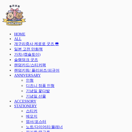
HOME
ALL
개구리중사 케로로 굿즈 🐸
일본 고전 만화책
가챠 (캡슐토이)
슬램덩크 굿즈
랜덤카드/스티커팩
랜덤키링/ 플리퍼즈/피규어
ANNIVERSARY
인형
디즈니 정품 인형
기념일 꽃다발
기념일 선물
ACCESSORY
STATIONERY
스티커
메모지
엽서/포스터
노트/다이어리/플래너