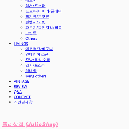
엽서/포스터
노트/다이어리/플래너
필기류/문구류
핀뱃지/키링
파우치/동전지갑/필통
그립톡
Others
LIVINGS
에코백/장바구니
인테리어 소품
주방/욕실 소품
엽서/포스터
실내화
living others
VINTAGE
REVIEW
Q&A
CONTACT
개인결제창
쥴리상점 (JulieShop)