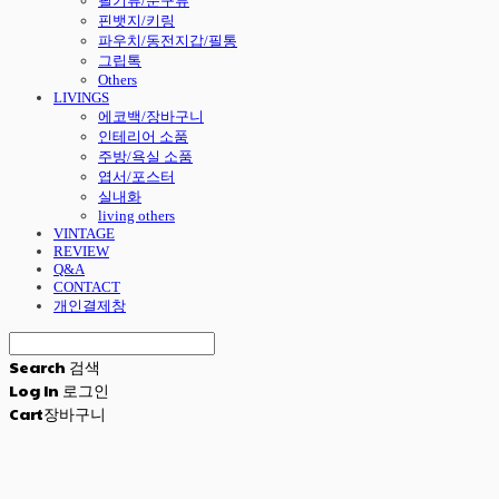
필기류/문구류
핀뱃지/키링
파우치/동전지갑/필통
그립톡
Others
LIVINGS
에코백/장바구니
인테리어 소품
주방/욕실 소품
엽서/포스터
실내화
living others
VINTAGE
REVIEW
Q&A
CONTACT
개인결제창
Search
검색
Log In
로그인
Cart
장바구니