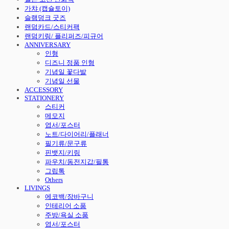
가챠 (캡슐토이)
슬램덩크 굿즈
랜덤카드/스티커팩
랜덤키링/ 플리퍼즈/피규어
ANNIVERSARY
인형
디즈니 정품 인형
기념일 꽃다발
기념일 선물
ACCESSORY
STATIONERY
스티커
메모지
엽서/포스터
노트/다이어리/플래너
필기류/문구류
핀뱃지/키링
파우치/동전지갑/필통
그립톡
Others
LIVINGS
에코백/장바구니
인테리어 소품
주방/욕실 소품
엽서/포스터