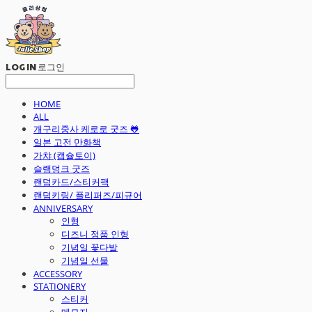
LOG IN
로그인
HOME
ALL
개구리중사 케로로 굿즈 🐸
일본 고전 만화책
가챠 (캡슐토이)
슬램덩크 굿즈
랜덤카드/스티커팩
랜덤키링/ 플리퍼즈/피규어
ANNIVERSARY
인형
디즈니 정품 인형
기념일 꽃다발
기념일 선물
ACCESSORY
STATIONERY
스티커
메모지