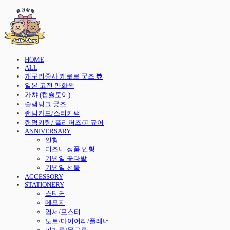
HOME
ALL
개구리중사 케로로 굿즈 🐸
일본 고전 만화책
가챠 (캡슐토이)
슬램덩크 굿즈
랜덤카드/스티커팩
랜덤키링/ 플리퍼즈/피규어
ANNIVERSARY
인형
디즈니 정품 인형
기념일 꽃다발
기념일 선물
ACCESSORY
STATIONERY
스티커
메모지
엽서/포스터
노트/다이어리/플래너