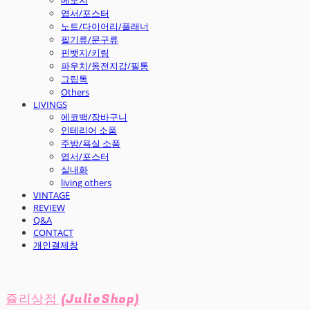
엽서/포스터
노트/다이어리/플래너
필기류/문구류
핀뱃지/키링
파우치/동전지갑/필통
그립톡
Others
LIVINGS
에코백/장바구니
인테리어 소품
주방/욕실 소품
엽서/포스터
실내화
living others
VINTAGE
REVIEW
Q&A
CONTACT
개인결제창
쥴리상점 (JulieShop)