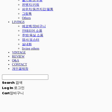
필기류/문구류
핀뱃지/키링
파우치/동전지갑/필통
그립톡
Others
LIVINGS
에코백/장바구니
인테리어 소품
주방/욕실 소품
엽서/포스터
실내화
living others
VINTAGE
REVIEW
Q&A
CONTACT
개인결제창
Search
검색
Log In
로그인
Cart
장바구니