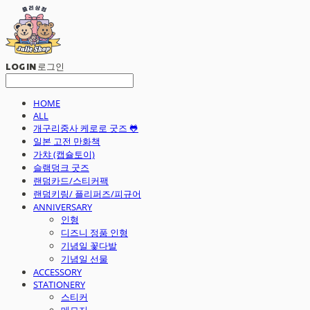
LOG IN
로그인
HOME
ALL
개구리중사 케로로 굿즈 🐸
일본 고전 만화책
가챠 (캡슐토이)
슬램덩크 굿즈
랜덤카드/스티커팩
랜덤키링/ 플리퍼즈/피규어
ANNIVERSARY
인형
디즈니 정품 인형
기념일 꽃다발
기념일 선물
ACCESSORY
STATIONERY
스티커
메모지