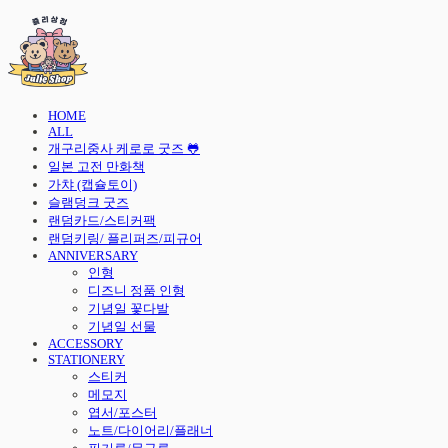
HOME
ALL
개구리중사 케로로 굿즈 🐸
일본 고전 만화책
가챠 (캡슐토이)
슬램덩크 굿즈
랜덤카드/스티커팩
랜덤키링/ 플리퍼즈/피규어
ANNIVERSARY
인형
디즈니 정품 인형
기념일 꽃다발
기념일 선물
ACCESSORY
STATIONERY
스티커
메모지
엽서/포스터
노트/다이어리/플래너