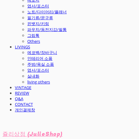
엽서/포스터
노트/다이어리/플래너
필기류/문구류
핀뱃지/키링
파우치/동전지갑/필통
그립톡
Others
LIVINGS
에코백/장바구니
인테리어 소품
주방/욕실 소품
엽서/포스터
실내화
living others
VINTAGE
REVIEW
Q&A
CONTACT
개인결제창
쥴리상점 (JulieShop)