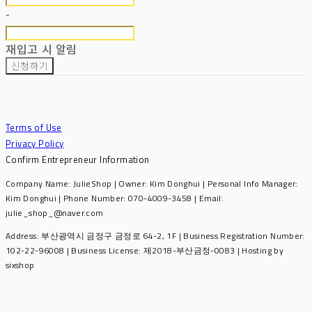
-
재입고 시 알림
신청하기
Terms of Use
Privacy Policy
Confirm Entrepreneur Information
Company Name: JulieShop | Owner: Kim Donghui | Personal Info Manager:
Kim Donghui | Phone Number: 070-4009-3458 | Email:
julie_shop_@naver.com
Address: 부산광역시 금정구 금정로 64-2, 1F | Business Registration Number:
102-22-96008
| Business License:
제2018-부산금정-0083
| Hosting by
sixshop