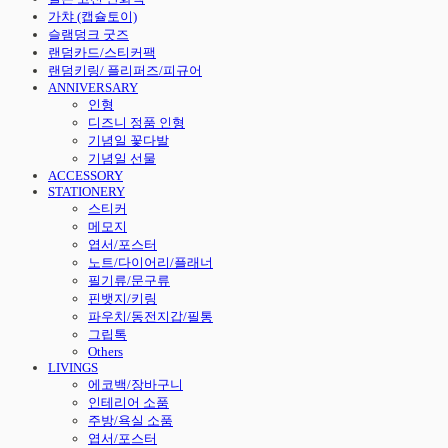
가챠 (캡슐토이)
슬램덩크 굿즈
랜덤카드/스티커팩
랜덤키링/ 플리퍼즈/피규어
ANNIVERSARY
인형
디즈니 정품 인형
기념일 꽃다발
기념일 선물
ACCESSORY
STATIONERY
스티커
메모지
엽서/포스터
노트/다이어리/플래너
필기류/문구류
핀뱃지/키링
파우치/동전지갑/필통
그립톡
Others
LIVINGS
에코백/장바구니
인테리어 소품
주방/욕실 소품
엽서/포스터