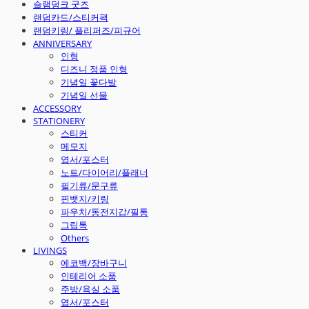
슬램덩크 굿즈
랜덤카드/스티커팩
랜덤키링/ 플리퍼즈/피규어
ANNIVERSARY
인형
디즈니 정품 인형
기념일 꽃다발
기념일 선물
ACCESSORY
STATIONERY
스티커
메모지
엽서/포스터
노트/다이어리/플래너
필기류/문구류
핀뱃지/키링
파우치/동전지갑/필통
그립톡
Others
LIVINGS
에코백/장바구니
인테리어 소품
주방/욕실 소품
엽서/포스터