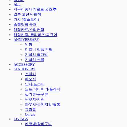
ALL
개구리중사 케로로 굿즈 🐸
일본 고전 만화책
가챠 (캡슐토이)
슬램덩크 굿즈
랜덤카드/스티커팩
랜덤키링/ 플리퍼즈/피규어
ANNIVERSARY
인형
디즈니 정품 인형
기념일 꽃다발
기념일 선물
ACCESSORY
STATIONERY
스티커
메모지
엽서/포스터
노트/다이어리/플래너
필기류/문구류
핀뱃지/키링
파우치/동전지갑/필통
그립톡
Others
LIVINGS
에코백/장바구니