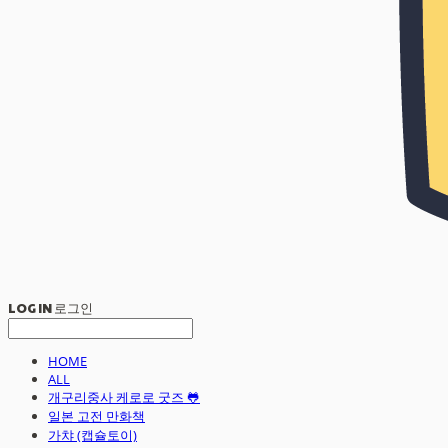
LOG IN
로그인
HOME
ALL
개구리중사 케로로 굿즈 🐸
일본 고전 만화책
가챠 (캡슐토이)