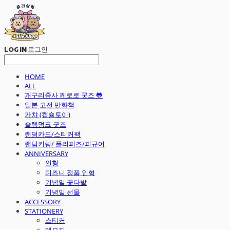
LOG IN
로그인
HOME
ALL
개구리중사 케로로 굿즈 🐸
일본 고전 만화책
가챠 (캡슐토이)
슬램덩크 굿즈
랜덤카드/스티커팩
랜덤키링/ 플리퍼즈/피규어
ANNIVERSARY
인형
디즈니 정품 인형
기념일 꽃다발
기념일 선물
ACCESSORY
STATIONERY
스티커
메모지