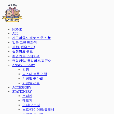
HOME
ALL
개구리중사 케로로 굿즈 🐸
일본 고전 만화책
가챠 (캡슐토이)
슬램덩크 굿즈
랜덤카드/스티커팩
랜덤키링/ 플리퍼즈/피규어
ANNIVERSARY
인형
디즈니 정품 인형
기념일 꽃다발
기념일 선물
ACCESSORY
STATIONERY
스티커
메모지
엽서/포스터
노트/다이어리/플래너