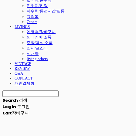
필기류/문구류
핀뱃지/키링
파우치/동전지갑/필통
그립톡
Others
LIVINGS
에코백/장바구니
인테리어 소품
주방/욕실 소품
엽서/포스터
실내화
living others
VINTAGE
REVIEW
Q&A
CONTACT
개인결제창
Search
검색
Log In
로그인
Cart
장바구니