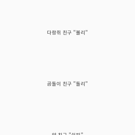
다람쥐 친구 "볼리"
곰돌이 친구 "돌리"
양 친구 "쉬피"