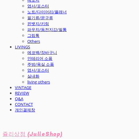
엽서/포스터
노트/다이어리/플래너
필기류/문구류
핀뱃지/키링
파우치/동전지갑/필통
그립톡
Others
LIVINGS
에코백/장바구니
인테리어 소품
주방/욕실 소품
엽서/포스터
실내화
living others
VINTAGE
REVIEW
Q&A
CONTACT
개인결제창
쥴리상점 (JulieShop)