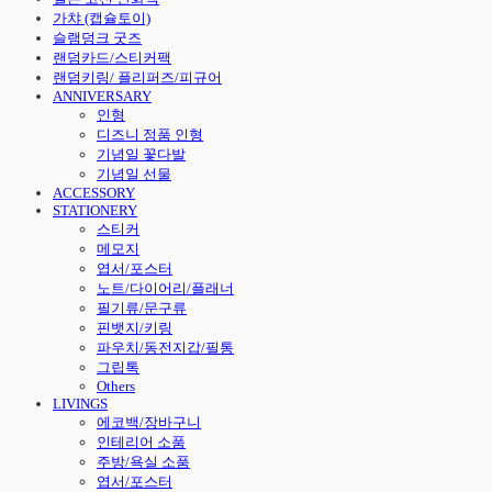
가챠 (캡슐토이)
슬램덩크 굿즈
랜덤카드/스티커팩
랜덤키링/ 플리퍼즈/피규어
ANNIVERSARY
인형
디즈니 정품 인형
기념일 꽃다발
기념일 선물
ACCESSORY
STATIONERY
스티커
메모지
엽서/포스터
노트/다이어리/플래너
필기류/문구류
핀뱃지/키링
파우치/동전지갑/필통
그립톡
Others
LIVINGS
에코백/장바구니
인테리어 소품
주방/욕실 소품
엽서/포스터