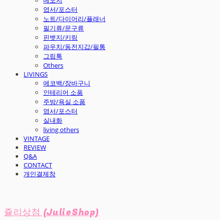
엽서/포스터
노트/다이어리/플래너
필기류/문구류
핀뱃지/키링
파우치/동전지갑/필통
그립톡
Others
LIVINGS
에코백/장바구니
인테리어 소품
주방/욕실 소품
엽서/포스터
실내화
living others
VINTAGE
REVIEW
Q&A
CONTACT
개인결제창
쥴리상점 (JulieShop)