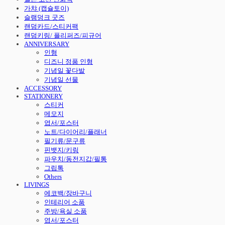
가챠 (캡슐토이)
슬램덩크 굿즈
랜덤카드/스티커팩
랜덤키링/ 플리퍼즈/피규어
ANNIVERSARY
인형
디즈니 정품 인형
기념일 꽃다발
기념일 선물
ACCESSORY
STATIONERY
스티커
메모지
엽서/포스터
노트/다이어리/플래너
필기류/문구류
핀뱃지/키링
파우치/동전지갑/필통
그립톡
Others
LIVINGS
에코백/장바구니
인테리어 소품
주방/욕실 소품
엽서/포스터