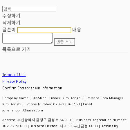
수정하기
삭제하기
글쓴이
내용
댓글 쓰기
목록으로 가기
Terms of Use
Privacy Policy
Confirm Entrepreneur Information
Company Name: JulieShop | Owner: Kim Donghui | Personal Info Manager:
Kim Donghui | Phone Number: 070-4009-3458 | Email:
julie_shop_@naver.com
Address: 부산광역시 금정구 금정로 64-2, 1F | Business Registration Number:
102-22-96008
| Business License:
제2018-부산금정-0083
| Hosting by