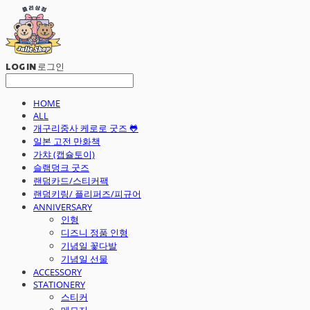
LOG IN
로그인
HOME
ALL
개구리중사 케로로 굿즈 🐸
일본 고전 만화책
가챠 (캡슐토이)
슬램덩크 굿즈
랜덤카드/스티커팩
랜덤키링/ 플리퍼즈/피규어
ANNIVERSARY
인형
디즈니 정품 인형
기념일 꽃다발
기념일 선물
ACCESSORY
STATIONERY
스티커
메모지