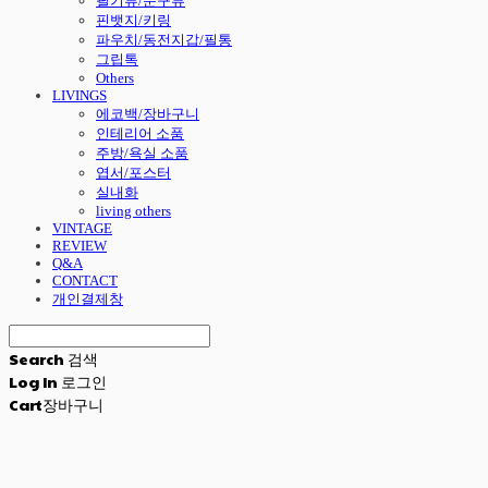
필기류/문구류
핀뱃지/키링
파우치/동전지갑/필통
그립톡
Others
LIVINGS
에코백/장바구니
인테리어 소품
주방/욕실 소품
엽서/포스터
실내화
living others
VINTAGE
REVIEW
Q&A
CONTACT
개인결제창
Search
검색
Log In
로그인
Cart
장바구니