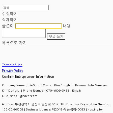
수정하기
삭제하기
글쓴이
내용
댓글 쓰기
목록으로 가기
Terms of Use
Privacy Policy
Confirm Entrepreneur Information
Company Name: JulieShop | Owner: Kim Donghui | Personal Info Manager:
Kim Donghui | Phone Number: 070-4009-3458 | Email:
julie_shop_@naver.com
Address: 부산광역시 금정구 금정로 64-2, 1F | Business Registration Number:
102-22-96008
| Business License:
제2018-부산금정-0083
| Hosting by