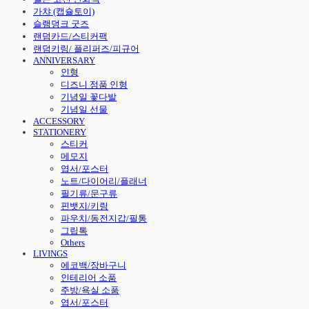
가챠 (캡슐토이)
슬램덩크 굿즈
랜덤카드/스티커팩
랜덤키링/ 플리퍼즈/피규어
ANNIVERSARY
인형
디즈니 정품 인형
기념일 꽃다발
기념일 선물
ACCESSORY
STATIONERY
스티커
메모지
엽서/포스터
노트/다이어리/플래너
필기류/문구류
핀뱃지/키링
파우치/동전지갑/필통
그립톡
Others
LIVINGS
에코백/장바구니
인테리어 소품
주방/욕실 소품
엽서/포스터