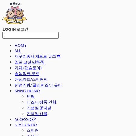
LOG IN
로그인
HOME
ALL
개구리중사 케로로 굿즈 🐸
일본 고전 만화책
가챠 (캡슐토이)
슬램덩크 굿즈
랜덤카드/스티커팩
랜덤키링/ 플리퍼즈/피규어
ANNIVERSARY
인형
디즈니 정품 인형
기념일 꽃다발
기념일 선물
ACCESSORY
STATIONERY
스티커
메모지