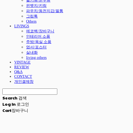
필기류/문구류
핀뱃지/키링
파우치/동전지갑/필통
그립톡
Others
LIVINGS
에코백/장바구니
인테리어 소품
주방/욕실 소품
엽서/포스터
실내화
living others
VINTAGE
REVIEW
Q&A
CONTACT
개인결제창
Search
검색
Log In
로그인
Cart
장바구니