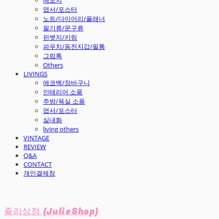
엽서/포스터
노트/다이어리/플래너
필기류/문구류
핀뱃지/키링
파우치/동전지갑/필통
그립톡
Others
LIVINGS
에코백/장바구니
인테리어 소품
주방/욕실 소품
엽서/포스터
실내화
living others
VINTAGE
REVIEW
Q&A
CONTACT
개인결제창
쥴리상점 (JulieShop)