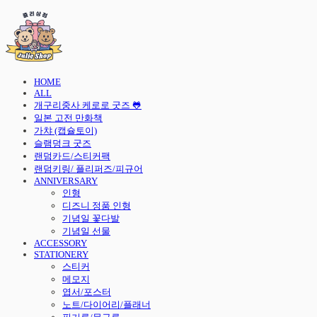
HOME
ALL
개구리중사 케로로 굿즈 🐸
일본 고전 만화책
가챠 (캡슐토이)
슬램덩크 굿즈
랜덤카드/스티커팩
랜덤키링/ 플리퍼즈/피규어
ANNIVERSARY
인형
디즈니 정품 인형
기념일 꽃다발
기념일 선물
ACCESSORY
STATIONERY
스티커
메모지
엽서/포스터
노트/다이어리/플래너