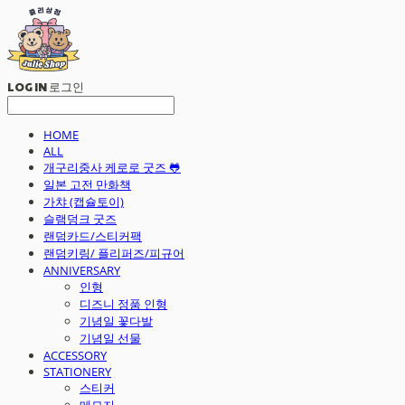
LOG IN
로그인
HOME
ALL
개구리중사 케로로 굿즈 🐸
일본 고전 만화책
가챠 (캡슐토이)
슬램덩크 굿즈
랜덤카드/스티커팩
랜덤키링/ 플리퍼즈/피규어
ANNIVERSARY
인형
디즈니 정품 인형
기념일 꽃다발
기념일 선물
ACCESSORY
STATIONERY
스티커
메모지