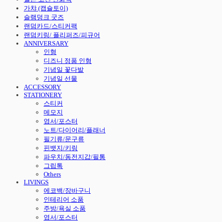
가챠 (캡슐토이)
슬램덩크 굿즈
랜덤카드/스티커팩
랜덤키링/ 플리퍼즈/피규어
ANNIVERSARY
인형
디즈니 정품 인형
기념일 꽃다발
기념일 선물
ACCESSORY
STATIONERY
스티커
메모지
엽서/포스터
노트/다이어리/플래너
필기류/문구류
핀뱃지/키링
파우치/동전지갑/필통
그립톡
Others
LIVINGS
에코백/장바구니
인테리어 소품
주방/욕실 소품
엽서/포스터