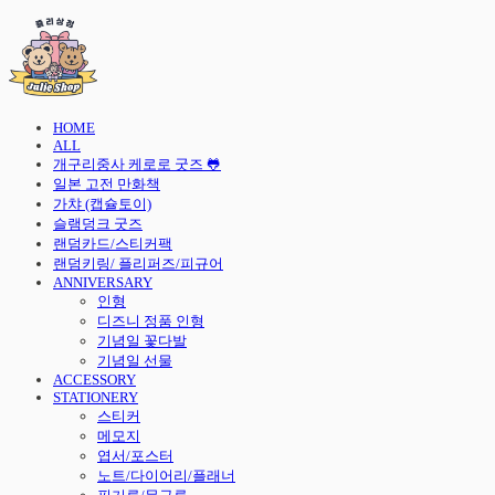
HOME
ALL
개구리중사 케로로 굿즈 🐸
일본 고전 만화책
가챠 (캡슐토이)
슬램덩크 굿즈
랜덤카드/스티커팩
랜덤키링/ 플리퍼즈/피규어
ANNIVERSARY
인형
디즈니 정품 인형
기념일 꽃다발
기념일 선물
ACCESSORY
STATIONERY
스티커
메모지
엽서/포스터
노트/다이어리/플래너