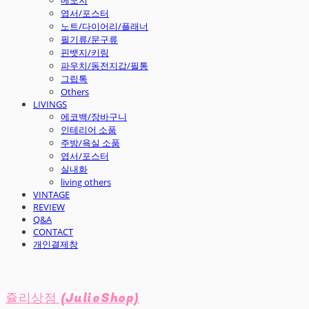
엽서/포스터
노트/다이어리/플래너
필기류/문구류
핀뱃지/키링
파우치/동전지갑/필통
그립톡
Others
LIVINGS
에코백/장바구니
인테리어 소품
주방/욕실 소품
엽서/포스터
실내화
living others
VINTAGE
REVIEW
Q&A
CONTACT
개인결제창
쥴리상점 (JulieShop)