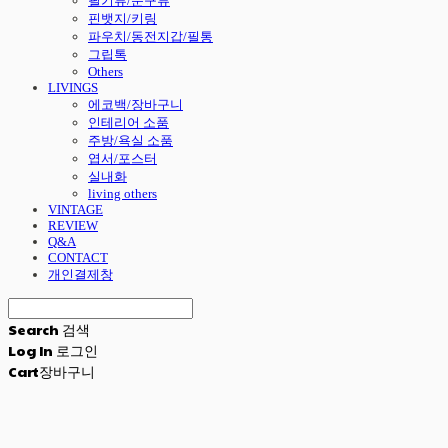
필기류/문구류
핀뱃지/키링
파우치/동전지갑/필통
그립톡
Others
LIVINGS
에코백/장바구니
인테리어 소품
주방/욕실 소품
엽서/포스터
실내화
living others
VINTAGE
REVIEW
Q&A
CONTACT
개인결제창
Search
검색
Log In
로그인
Cart
장바구니