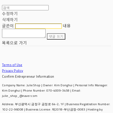
수정하기
삭제하기
글쓴이
내용
댓글 쓰기
목록으로 가기
Terms of Use
Privacy Policy
Confirm Entrepreneur Information
Company Name: JulieShop | Owner: Kim Donghui | Personal Info Manager:
Kim Donghui | Phone Number: 070-4009-3458 | Email:
julie_shop_@naver.com
Address: 부산광역시 금정구 금정로 64-2, 1F | Business Registration Number:
102-22-96008
| Business License:
제2018-부산금정-0083
| Hosting by