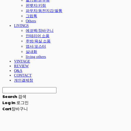
필기류/문구류
핀뱃지/키링
파우치/동전지갑/필통
그립톡
Others
LIVINGS
에코백/장바구니
인테리어 소품
주방/욕실 소품
엽서/포스터
실내화
living others
VINTAGE
REVIEW
Q&A
CONTACT
개인결제창
Search
검색
Log In
로그인
Cart
장바구니