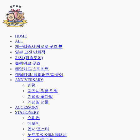
HOME
ALL
개구리중사 케로로 굿즈 🐸
일본 고전 만화책
가챠 (캡슐토이)
슬램덩크 굿즈
랜덤카드/스티커팩
랜덤키링/ 플리퍼즈/피규어
ANNIVERSARY
인형
디즈니 정품 인형
기념일 꽃다발
기념일 선물
ACCESSORY
STATIONERY
스티커
메모지
엽서/포스터
노트/다이어리/플래너