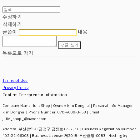
수정하기
삭제하기
글쓴이
내용
댓글 쓰기
목록으로 가기
Terms of Use
Privacy Policy
Confirm Entrepreneur Information
Company Name: JulieShop | Owner: Kim Donghui | Personal Info Manager:
Kim Donghui | Phone Number: 070-4009-3458 | Email:
julie_shop_@naver.com
Address: 부산광역시 금정구 금정로 64-2, 1F | Business Registration Number:
102-22-96008
| Business License:
제2018-부산금정-0083
| Hosting by