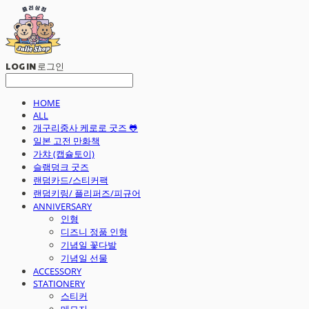
LOG IN
로그인
HOME
ALL
개구리중사 케로로 굿즈 🐸
일본 고전 만화책
가챠 (캡슐토이)
슬램덩크 굿즈
랜덤카드/스티커팩
랜덤키링/ 플리퍼즈/피규어
ANNIVERSARY
인형
디즈니 정품 인형
기념일 꽃다발
기념일 선물
ACCESSORY
STATIONERY
스티커
메모지