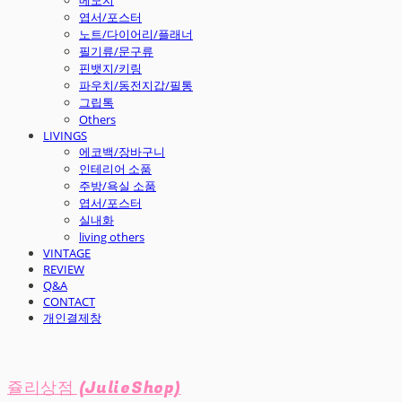
엽서/포스터
노트/다이어리/플래너
필기류/문구류
핀뱃지/키링
파우치/동전지갑/필통
그립톡
Others
LIVINGS
에코백/장바구니
인테리어 소품
주방/욕실 소품
엽서/포스터
실내화
living others
VINTAGE
REVIEW
Q&A
CONTACT
개인결제창
쥴리상점 (JulieShop)