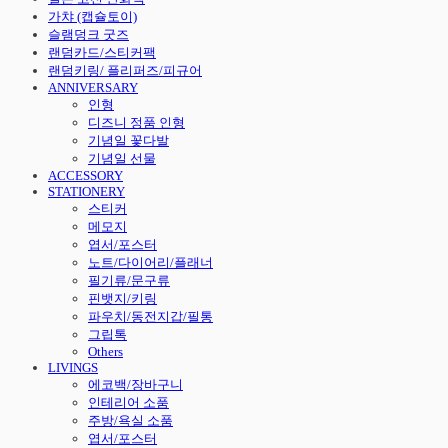
가챠 (캡슐토이)
슬램덩크 굿즈
랜덤카드/스티커팩
랜덤키링/ 플리퍼즈/피규어
ANNIVERSARY
인형
디즈니 정품 인형
기념일 꽃다발
기념일 선물
ACCESSORY
STATIONERY
스티커
메모지
엽서/포스터
노트/다이어리/플래너
필기류/문구류
핀뱃지/키링
파우치/동전지갑/필통
그립톡
Others
LIVINGS
에코백/장바구니
인테리어 소품
주방/욕실 소품
엽서/포스터