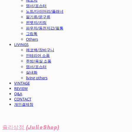
엽서/포스터
노트/다이어리/플래너
필기류/문구류
핀뱃지/키링
파우치/동전지갑/필통
그립톡
Others
LIVINGS
에코백/장바구니
인테리어 소품
주방/욕실 소품
엽서/포스터
실내화
living others
VINTAGE
REVIEW
Q&A
CONTACT
개인결제창
쥴리상점 (JulieShop)