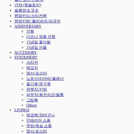
가챠 (캡슐토이)
슬램덩크 굿즈
랜덤카드/스티커팩
랜덤키링/ 플리퍼즈/피규어
ANNIVERSARY
인형
디즈니 정품 인형
기념일 꽃다발
기념일 선물
ACCESSORY
STATIONERY
스티커
메모지
엽서/포스터
노트/다이어리/플래너
필기류/문구류
핀뱃지/키링
파우치/동전지갑/필통
그립톡
Others
LIVINGS
에코백/장바구니
인테리어 소품
주방/욕실 소품
엽서/포스터