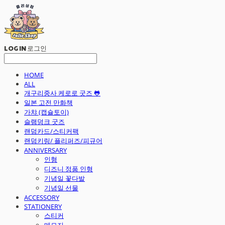
LOG IN
로그인
HOME
ALL
개구리중사 케로로 굿즈 🐸
일본 고전 만화책
가챠 (캡슐토이)
슬램덩크 굿즈
랜덤카드/스티커팩
랜덤키링/ 플리퍼즈/피규어
ANNIVERSARY
인형
디즈니 정품 인형
기념일 꽃다발
기념일 선물
ACCESSORY
STATIONERY
스티커
메모지