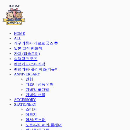
HOME
ALL
개구리중사 케로로 굿즈 🐸
일본 고전 만화책
가챠 (캡슐토이)
슬램덩크 굿즈
랜덤카드/스티커팩
랜덤키링/ 플리퍼즈/피규어
ANNIVERSARY
인형
디즈니 정품 인형
기념일 꽃다발
기념일 선물
ACCESSORY
STATIONERY
스티커
메모지
엽서/포스터
노트/다이어리/플래너