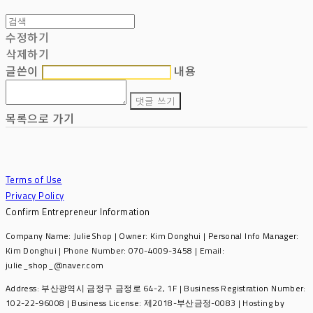
수정하기
삭제하기
글쓴이
내용
댓글 쓰기
목록으로 가기
Terms of Use
Privacy Policy
Confirm Entrepreneur Information
Company Name: JulieShop | Owner: Kim Donghui | Personal Info Manager:
Kim Donghui | Phone Number: 070-4009-3458 | Email:
julie_shop_@naver.com
Address: 부산광역시 금정구 금정로 64-2, 1F | Business Registration Number:
102-22-96008
| Business License:
제2018-부산금정-0083
| Hosting by