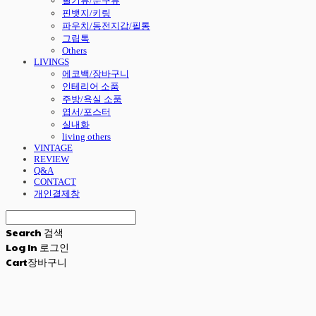
필기류/문구류
핀뱃지/키링
파우치/동전지갑/필통
그립톡
Others
LIVINGS
에코백/장바구니
인테리어 소품
주방/욕실 소품
엽서/포스터
실내화
living others
VINTAGE
REVIEW
Q&A
CONTACT
개인결제창
Search
검색
Log In
로그인
Cart
장바구니