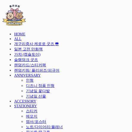
HOME
ALL
개구리중사 케로로 굿즈 🐸
일본 고전 만화책
가챠 (캡슐토이)
슬램덩크 굿즈
랜덤카드/스티커팩
랜덤키링/ 플리퍼즈/피규어
ANNIVERSARY
인형
디즈니 정품 인형
기념일 꽃다발
기념일 선물
ACCESSORY
STATIONERY
스티커
메모지
엽서/포스터
노트/다이어리/플래너