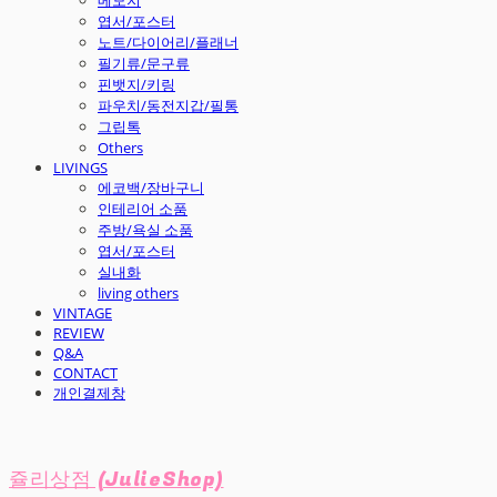
엽서/포스터
노트/다이어리/플래너
필기류/문구류
핀뱃지/키링
파우치/동전지갑/필통
그립톡
Others
LIVINGS
에코백/장바구니
인테리어 소품
주방/욕실 소품
엽서/포스터
실내화
living others
VINTAGE
REVIEW
Q&A
CONTACT
개인결제창
쥴리상점 (JulieShop)