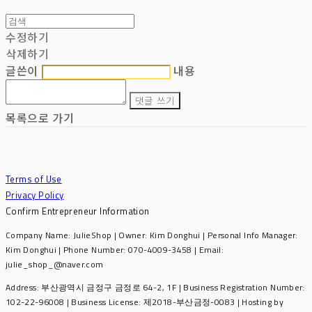
수정하기
삭제하기
글쓴이
내용
댓글 쓰기
목록으로 가기
Terms of Use
Privacy Policy
Confirm Entrepreneur Information
Company Name: JulieShop | Owner: Kim Donghui | Personal Info Manager:
Kim Donghui | Phone Number: 070-4009-3458 | Email:
julie_shop_@naver.com
Address: 부산광역시 금정구 금정로 64-2, 1F | Business Registration Number:
102-22-96008
| Business License:
제2018-부산금정-0083
| Hosting by