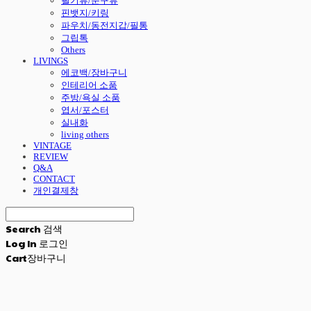
필기류/문구류
핀뱃지/키링
파우치/동전지갑/필통
그립톡
Others
LIVINGS
에코백/장바구니
인테리어 소품
주방/욕실 소품
엽서/포스터
실내화
living others
VINTAGE
REVIEW
Q&A
CONTACT
개인결제창
Search
검색
Log In
로그인
Cart
장바구니