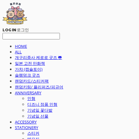
LOG IN
로그인
HOME
ALL
개구리중사 케로로 굿즈 🐸
일본 고전 만화책
가챠 (캡슐토이)
슬램덩크 굿즈
랜덤카드/스티커팩
랜덤키링/ 플리퍼즈/피규어
ANNIVERSARY
인형
디즈니 정품 인형
기념일 꽃다발
기념일 선물
ACCESSORY
STATIONERY
스티커
메모지