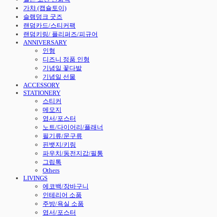
가챠 (캡슐토이)
슬램덩크 굿즈
랜덤카드/스티커팩
랜덤키링/ 플리퍼즈/피규어
ANNIVERSARY
인형
디즈니 정품 인형
기념일 꽃다발
기념일 선물
ACCESSORY
STATIONERY
스티커
메모지
엽서/포스터
노트/다이어리/플래너
필기류/문구류
핀뱃지/키링
파우치/동전지갑/필통
그립톡
Others
LIVINGS
에코백/장바구니
인테리어 소품
주방/욕실 소품
엽서/포스터