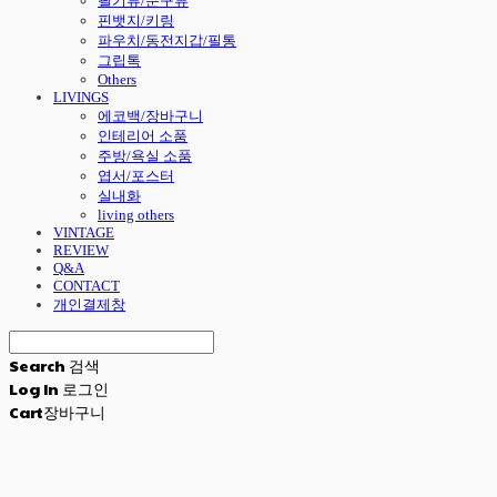
필기류/문구류
핀뱃지/키링
파우치/동전지갑/필통
그립톡
Others
LIVINGS
에코백/장바구니
인테리어 소품
주방/욕실 소품
엽서/포스터
실내화
living others
VINTAGE
REVIEW
Q&A
CONTACT
개인결제창
Search
검색
Log In
로그인
Cart
장바구니