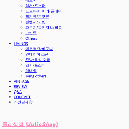
엽서/포스터
노트/다이어리/플래너
필기류/문구류
핀뱃지/키링
파우치/동전지갑/필통
그립톡
Others
LIVINGS
에코백/장바구니
인테리어 소품
주방/욕실 소품
엽서/포스터
실내화
living others
VINTAGE
REVIEW
Q&A
CONTACT
개인결제창
쥴리상점 (JulieShop)