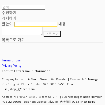
수정하기
삭제하기
글쓴이
내용
댓글 쓰기
목록으로 가기
Terms of Use
Privacy Policy
Confirm Entrepreneur Information
Company Name: JulieShop | Owner: Kim Donghui | Personal Info Manager:
Kim Donghui | Phone Number: 070-4009-3458 | Email:
julie_shop_@naver.com
Address: 부산광역시 금정구 금정로 64-2, 1F | Business Registration Number:
102-22-96008
| Business License:
제2018-부산금정-0083
| Hosting by