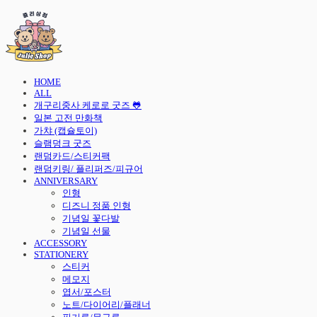
HOME
ALL
개구리중사 케로로 굿즈 🐸
일본 고전 만화책
가챠 (캡슐토이)
슬램덩크 굿즈
랜덤카드/스티커팩
랜덤키링/ 플리퍼즈/피규어
ANNIVERSARY
인형
디즈니 정품 인형
기념일 꽃다발
기념일 선물
ACCESSORY
STATIONERY
스티커
메모지
엽서/포스터
노트/다이어리/플래너