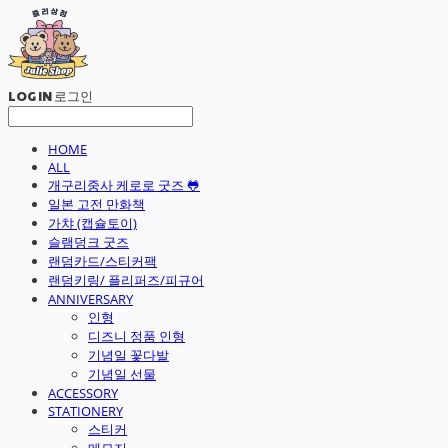
LOG IN
로그인
HOME
ALL
개구리중사 케로로 굿즈 🐸
일본 고전 만화책
가챠 (캡슐토이)
슬램덩크 굿즈
랜덤카드/스티커팩
랜덤키링/ 플리퍼즈/피규어
ANNIVERSARY
인형
디즈니 정품 인형
기념일 꽃다발
기념일 선물
ACCESSORY
STATIONERY
스티커
메모지