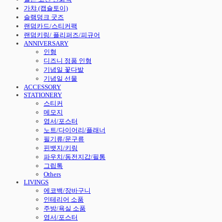
가챠 (캡슐토이)
슬램덩크 굿즈
랜덤카드/스티커팩
랜덤키링/ 플리퍼즈/피규어
ANNIVERSARY
인형
디즈니 정품 인형
기념일 꽃다발
기념일 선물
ACCESSORY
STATIONERY
스티커
메모지
엽서/포스터
노트/다이어리/플래너
필기류/문구류
핀뱃지/키링
파우치/동전지갑/필통
그립톡
Others
LIVINGS
에코백/장바구니
인테리어 소품
주방/욕실 소품
엽서/포스터